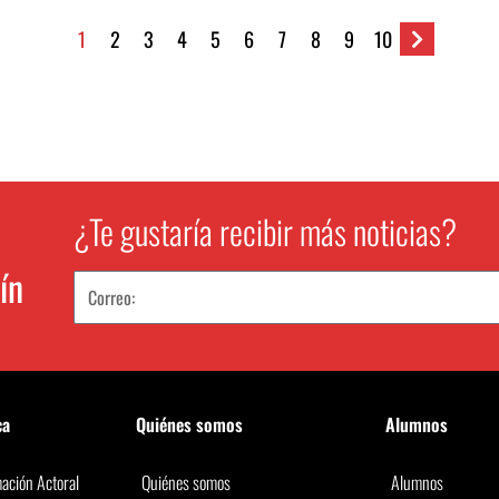
1
2
3
4
5
6
7
8
9
10
¿Te gustaría recibir más noticias?
ín
ca
Quiénes somos
Alumnos
ación Actoral
Quiénes somos
Alumnos