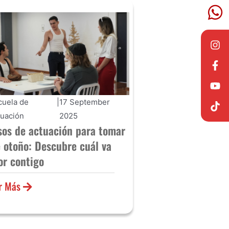
cuela de
|
17 September
tuación
2025
sos de actuación para tomar
e otoño: Descubre cuál va
or contigo
r Más