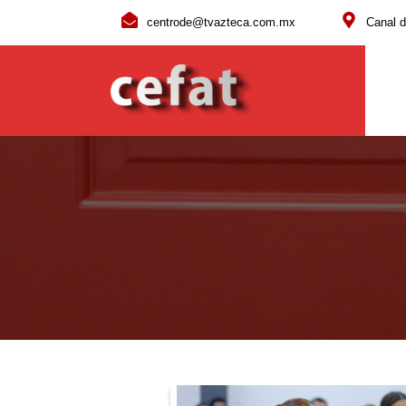
centrode@tvazteca.com.mx
Canal d