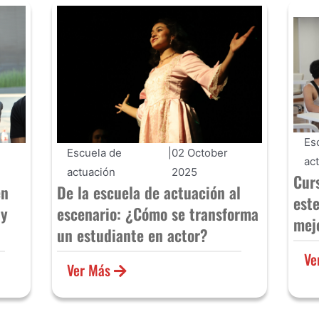
Es
Escuela de
|
02 October
ac
actuación
2025
Cur
en
De la escuela de actuación al
est
 y
escenario: ¿Cómo se transforma
mej
un estudiante en actor?
Ve
Ver Más