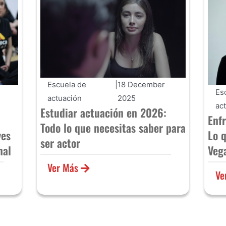
Escuela de
|
18 December
Es
actuación
2025
ac
Estudiar actuación en 2026:
Enf
Todo lo que necesitas saber para
ves
Lo 
ser actor
nal
Veg
Ver Más
Ve