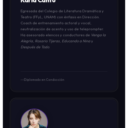
Karla Cantú
Egresada del Colegio de Literatura Dramática y
Teatro (FFyL, UNAM) con énfasis en Dirección.
Coach de entrenamiento actoral y vocal,
neutralización de acento y uso de teleprompter.
Ha asesorado elencos y conductores de
Venga la
Alegría
,
Rosario Tijeras
,
Educando a Nina
y
Después de Todo
.
Diplomado en Conducción