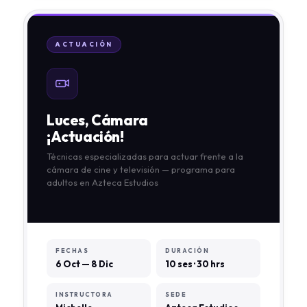
ACTUACIÓN
Luces, Cámara
¡Actuación!
Técnicas especializadas para actuar frente a la
cámara de cine y televisión — programa para
adultos en Azteca Estudios
FECHAS
DURACIÓN
6 Oct — 8 Dic
10 ses · 30 hrs
INSTRUCTORA
SEDE