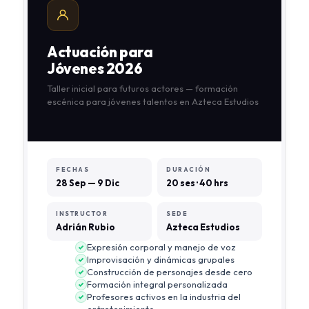
Actuación para
Jóvenes 2026
Taller inicial para futuros actores — formación
escénica para jóvenes talentos en Azteca Estudios
FECHAS
DURACIÓN
28 Sep — 9 Dic
20 ses · 40 hrs
INSTRUCTOR
SEDE
Adrián Rubio
Azteca Estudios
Expresión corporal y manejo de voz
Improvisación y dinámicas grupales
Construcción de personajes desde cero
Formación integral personalizada
Profesores activos en la industria del