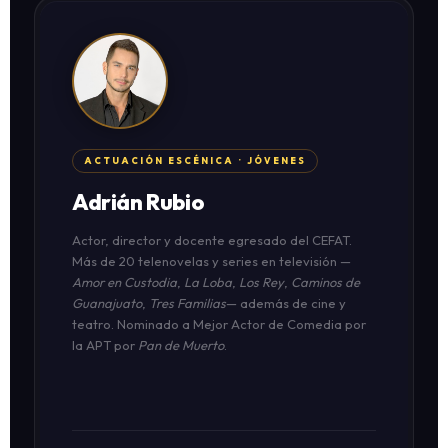
ACTUACIÓN ESCÉNICA · JÓVENES
Adrián Rubio
Actor, director y docente egresado del CEFAT.
Más de 20 telenovelas y series en televisión —
Amor en Custodia
,
La Loba
,
Los Rey
,
Caminos de
Guanajuato
,
Tres Familias
— además de cine y
teatro. Nominado a Mejor Actor de Comedia por
la APT por
Pan de Muerto
.